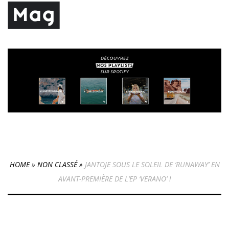
HOME
»
NON CLASSÉ
»
JANTOJE SOUS LE SOLEIL DE ‘RUNAWAY’ EN
AVANT-PREMIÈRE DE L’EP ‘VERANO’ !