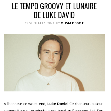
LE TEMPO GROOVY ET LUNAIRE
DE LUKE DAVID
13 SEPTEMBRE 2021
BY
OLIVIA DEGOT
A l’honneur ce week-end,
Luke David
. Ce chanteur, auteur-
compositeur et producteur est basé au Royaume-Uni. Ses