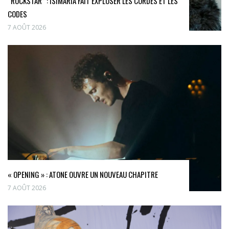
“ROCKSTAR” : ISIMARIA FAIT EXPLOSER LES CORDES ET LES
CODES
7 AOÛT 2026
« OPENING » : ATONE OUVRE UN NOUVEAU CHAPITRE
7 AOÛT 2026