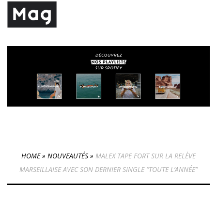
HOME
»
NOUVEAUTÉS
»
MALEX TAPE FORT SUR LA RELÈVE
MARSEILLAISE AVEC SON DERNIER SINGLE “TOUTE L’ANNÉE”