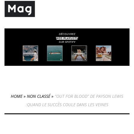
HOME
»
NON CLASSÉ
»
“OUT FOR BLOOD” DE PAYSON LEWIS
:QUAND LE SUCCÈS COULE DANS LES VEINES