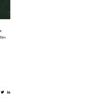
r.
film