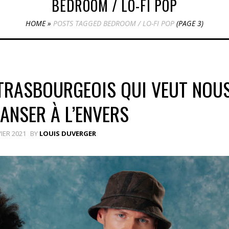
BEDROOM / LO-FI POP
HOME
»
POSTS TAGGED BEDROOM / LO-FI POP
(PAGE 3)
STRASBOURGEOIS QUI VEUT NOU
DANSER À L’ENVERS
VIER 2021
BY
LOUIS DUVERGER