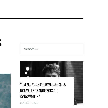
S
“I’M ALL YOURS” : DAVE LOFTS, LA
NOUVELLE GRANDE VOIX DU
SONGWRITING
6 AOÛT 2026