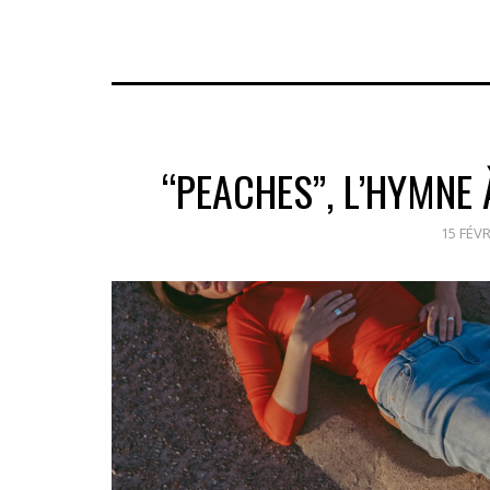
“PEACHES”, L’HYMNE 
15 FÉVR