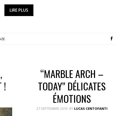
LIRE PLUS
AZE
,
“MARBLE ARCH –
 !
TODAY” DÉLICATES
ÉMOTIONS
27 SEPTEMBRE 2019
BY
LUCAS CENTOFANTI